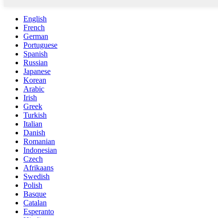
English
French
German
Portuguese
Spanish
Russian
Japanese
Korean
Arabic
Irish
Greek
Turkish
Italian
Danish
Romanian
Indonesian
Czech
Afrikaans
Swedish
Polish
Basque
Catalan
Esperanto