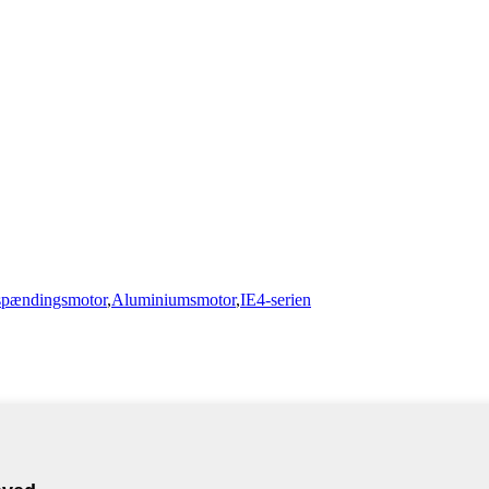
spændingsmotor
,
Aluminiumsmotor
,
IE4-serien