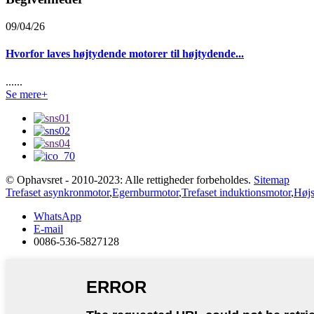
09/04/26
Hvorfor laves højtydende motorer til højtydende...
......
Se mere+
© Ophavsret - 2010-2023: Alle rettigheder forbeholdes.
Sitemap
Trefaset asynkronmotor
,
Egernburmotor
,
Trefaset induktionsmotor
,
Høj
WhatsApp
E-mail
0086-536-5827128