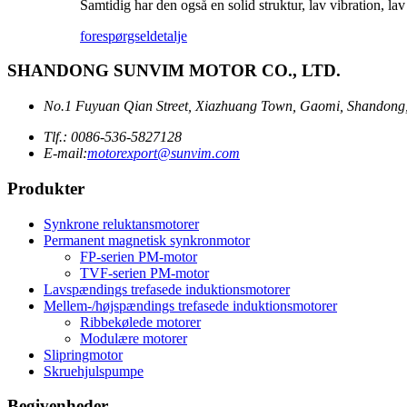
Samtidig har den også en solid struktur, lav vibration, lav
forespørgsel
detalje
SHANDONG SUNVIM MOTOR CO., LTD.
No.1 Fuyuan Qian Street, Xiazhuang Town, Gaomi, Shandong
Tlf.: 0086-536-5827128
E-mail:
motorexport@sunvim.com
Produkter
Synkrone reluktansmotorer
Permanent magnetisk synkronmotor
FP-serien PM-motor
TVF-serien PM-motor
Lavspændings trefasede induktionsmotorer
Mellem-/højspændings trefasede induktionsmotorer
Ribbekølede motorer
Modulære motorer
Slipringmotor
Skruehjulspumpe
Begivenheder