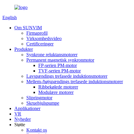
English
Om SUNVIM
Firmaprofil
Virksomhedsvideo
Certificeringer
Produkter
Synkrone reluktansmotorer
Permanent magnetisk synkronmotor
FP-serien PM-motor
TVF-serien PM-motor
Lavspændings trefasede induktionsmotorer
Mellem-/højspændings trefasede induktionsmotorer
Ribbekølede motorer
Modulære motorer
Slipringmotor
Skruehjulspumpe
Applikationer
VR
Nyheder
Støtte
Kontakt os