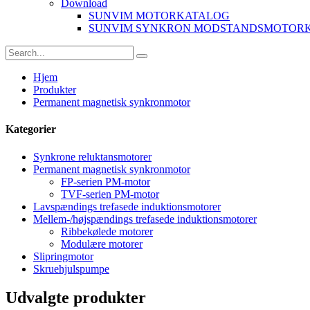
Download
SUNVIM MOTORKATALOG
SUNVIM SYNKRON MODSTANDSMOTOR
Hjem
Produkter
Permanent magnetisk synkronmotor
Kategorier
Synkrone reluktansmotorer
Permanent magnetisk synkronmotor
FP-serien PM-motor
TVF-serien PM-motor
Lavspændings trefasede induktionsmotorer
Mellem-/højspændings trefasede induktionsmotorer
Ribbekølede motorer
Modulære motorer
Slipringmotor
Skruehjulspumpe
Udvalgte produkter