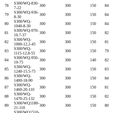
S300/WQ-830-
78
300
300
150
84
7-22
S300/WQ-936-
79
300
300
150
84
8-30
S300/WQ-
80
300
300
150
84
1040-8-30
S300/WQ-970-
81
300
300
150
82
10.7-37
S300/WQ-
82
300
300
150
81
1000-12.2-45
S300/WQ-
83
300
300
150
79
1115-12.8-55
S300/WQ-950-
84
300
300
140
82
19-75
S300/WQ-
85
300
300
150
83
1240-15.5-75
S300/WQ-
86
300
300
150
84
1400-18-90
S300/WQ-
87
300
300
150
81
1460-20-110
S300/WQ-
88
300
300
150
82
1470-25-132
S300/WQ1180-
89
300
300
150
80
21-110
S300/WQ1510-