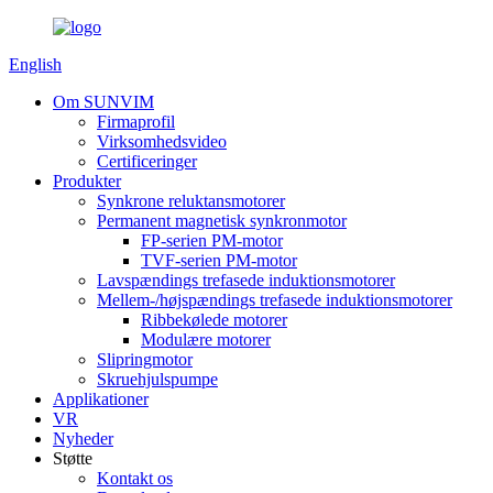
English
Om SUNVIM
Firmaprofil
Virksomhedsvideo
Certificeringer
Produkter
Synkrone reluktansmotorer
Permanent magnetisk synkronmotor
FP-serien PM-motor
TVF-serien PM-motor
Lavspændings trefasede induktionsmotorer
Mellem-/højspændings trefasede induktionsmotorer
Ribbekølede motorer
Modulære motorer
Slipringmotor
Skruehjulspumpe
Applikationer
VR
Nyheder
Støtte
Kontakt os