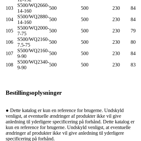
S500/WQ2660-
103
500
500
230
84
14-160
S500/WQ2880-
104
500
500
230
84
14-160
S500/WQ2000-
105
500
500
230
79
7-75
S500/WQ2160-
106
500
500
230
80
7.5-75
S500/WQ2160-
107
500
500
230
84
9-90
S500/WQ2340-
108
500
500
230
83
9-90
Bestillingsoplysninger
● Dette katalog er kun en reference for brugerne. Undskyld
venligst, at eventuelle ændringer af produkter ikke vil give
anledning til yderligere specificering på forhånd. Dette katalog er
kun en reference for brugerne. Undskyld venligst, at eventuelle
ændringer af produkter ikke vil give anledning til yderligere
specificering på forhånd.