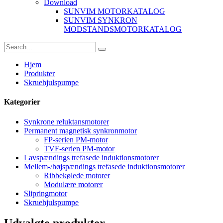
Download
SUNVIM MOTORKATALOG
SUNVIM SYNKRON
MODSTANDSMOTORKATALOG
Hjem
Produkter
Skruehjulspumpe
Kategorier
Synkrone reluktansmotorer
Permanent magnetisk synkronmotor
FP-serien PM-motor
TVF-serien PM-motor
Lavspændings trefasede induktionsmotorer
Mellem-/højspændings trefasede induktionsmotorer
Ribbekølede motorer
Modulære motorer
Slipringmotor
Skruehjulspumpe