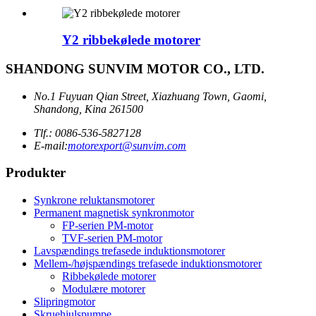
Y2 ribbekølede motorer
SHANDONG SUNVIM MOTOR CO., LTD.
No.1 Fuyuan Qian Street, Xiazhuang Town, Gaomi,
Shandong, Kina 261500
Tlf.: 0086-536-5827128
E-mail:
motorexport@sunvim.com
Produkter
Synkrone reluktansmotorer
Permanent magnetisk synkronmotor
FP-serien PM-motor
TVF-serien PM-motor
Lavspændings trefasede induktionsmotorer
Mellem-/højspændings trefasede induktionsmotorer
Ribbekølede motorer
Modulære motorer
Slipringmotor
Skruehjulspumpe