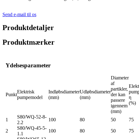
Send e-mail til os
Produktdetaljer
Produktmærker
Ydelsesparameter
Diameter
af
Elekt
partikler,
Elektrisk
Indløbsdiameter
Udløbsdiameter
pumpe
Punkt
der kan
pumpemodel
(mm)
(mm)
η
passere
(%)
igennem
(mm)
S80/WQ-52-8-
1
100
80
50
75
2.2
S80/WQ-45-5-
2
100
80
50
75
1.1