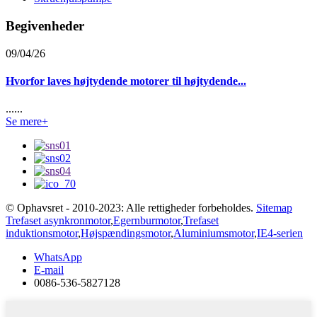
Begivenheder
09/04/26
Hvorfor laves højtydende motorer til højtydende...
......
Se mere+
© Ophavsret - 2010-2023: Alle rettigheder forbeholdes.
Sitemap
Trefaset asynkronmotor
,
Egernburmotor
,
Trefaset
induktionsmotor
,
Højspændingsmotor
,
Aluminiumsmotor
,
IE4-serien
WhatsApp
E-mail
0086-536-5827128